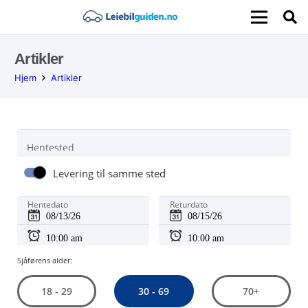
Artikler
Hjem
Artikler
Hentested
Levering til samme sted
Hentedato
Returdato
Sjåførens alder:
30 - 69
18 - 29
70+