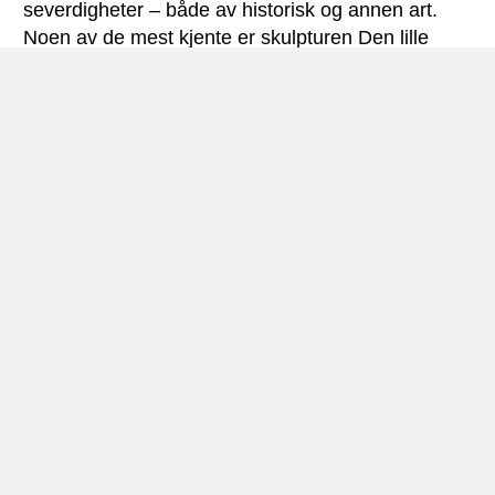
severdigheter – både av historisk og annen art.
Noen av de mest kjente er skulpturen Den lille
Havfrue på Langelinie, Rundetårn (oppført 1642
som frittstående tårn til Trinitatis kirke) og Tivoli
(Skandinavias mest berømte fornøyelsespark, som
ble åpnet i 1843).
Ellers finnes det flere store slottsanlegg i
København som kan besøkes med leiebil, der
Amalienborg Slot er det fremste. Det ble oppført
som kongelig residens i årene 1748-1760, og er
fremdeles den danske monarkens hovedresidens.
Rosenborg Slot, som ligger i den vakre parken
Kongens Have, er det eldste av slottene i byen.
Det ble oppført i 1632 – og huser i dag Det
kulturhistoriske museum. Christiansborg Slot på
Slotsholmen ble første gang oppført i 1730, men
ble senere ødelagt i to store branner. Dagens