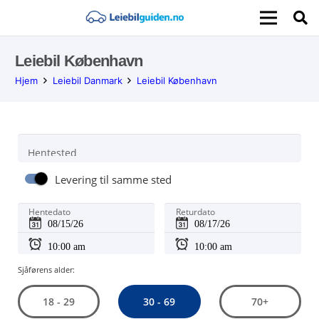
Leiebil København
Hjem
Leiebil Danmark
Leiebil København
Hentested
Levering til samme sted
Hentedato
Returdato
Sjåførens alder:
30 - 69
18 - 29
70+