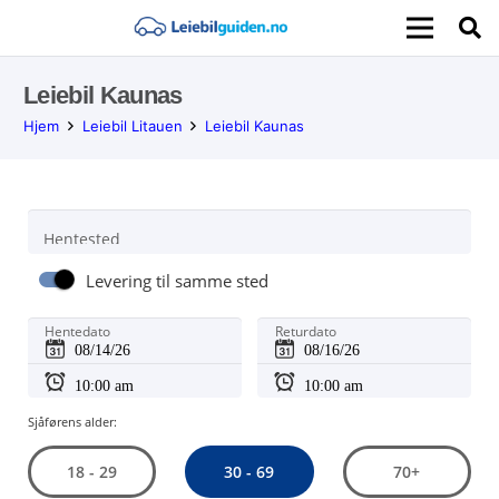
Leiebil Kaunas
Hjem
Leiebil Litauen
Leiebil Kaunas
Hentested
Levering til samme sted
Hentedato
Returdato
Sjåførens alder:
30 - 69
18 - 29
70+