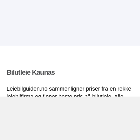
Bilutleie Kaunas
Leiebilguiden.no sammenligner priser fra en rekke
leiebilfirma og finner beste pris på bilutleie. Alle
priser på leiebil i Kaunas inkluderer nødvendige
forsikringer og ubegrenset kjørelengde.
Kaunas miniguide