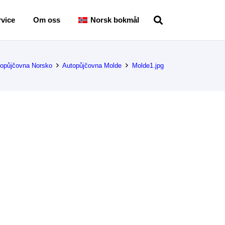
vice
Om oss
Norsk bokmål
opůjčovna Norsko
Autopůjčovna Molde
Molde1.jpg