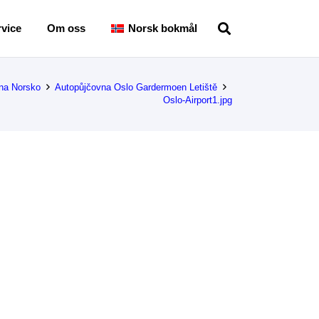
vice
Om oss
Norsk bokmål
na Norsko
Autopůjčovna Oslo Gardermoen Letiště
Oslo-Airport1.jpg