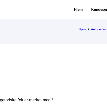
Hjem
Kundeser
Hjem
Autopůjčov
igatoriske felt er merket med
*