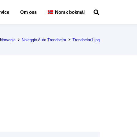
vice
Om oss
Norsk bokmål
 Norvegia
Noleggio Auto Trondheim
Trondheim1.jpg