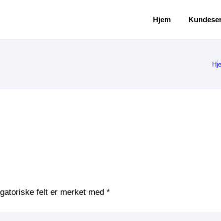
Hjem
Kundeser
Hj
igatoriske felt er merket med
*