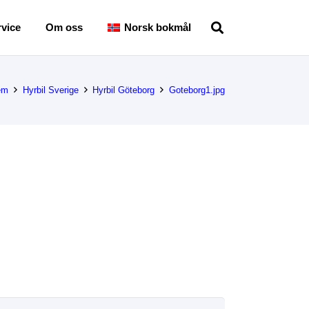
vice
Om oss
Norsk bokmål
em
Hyrbil Sverige
Hyrbil Göteborg
Goteborg1.jpg