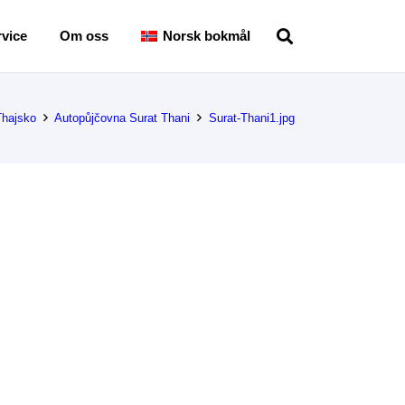
vice
Om oss
Norsk bokmål
Thajsko
Autopůjčovna Surat Thani
Surat-Thani1.jpg