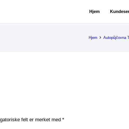
Hjem
Kundeser
Hjem
Autopůjčovna 
igatoriske felt er merket med
*