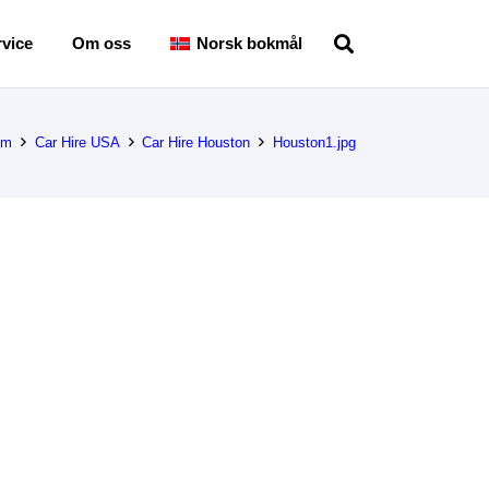
vice
Om oss
Norsk bokmål
em
Car Hire USA
Car Hire Houston
Houston1.jpg