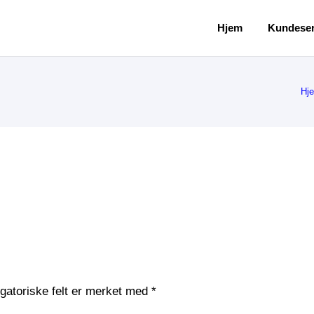
Hjem
Kundeser
Hj
igatoriske felt er merket med
*