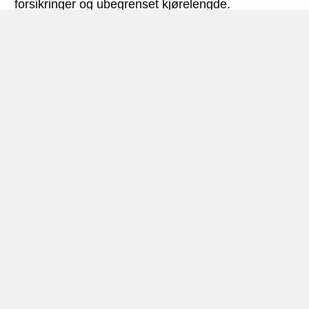
forsikringer og ubegrenset kjørelengde.
Harare miniguide
Bilutleie Harare – Foto: © Greenmnm69
Harare, som tidligere var kjent under navnet
Salisbury, er hovedstad i det sør-afrikanske landet
Zimbabwe
. Byen har ca. 1,5 millioner innbyggere,
og er med det også landets største by.