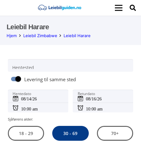
Leiebil Harare
Hjem
Leiebil Zimbabwe
Leiebil Harare
Hentested
Levering til samme sted
Hentedato
Returdato
Sjåførens alder:
30 - 69
18 - 29
70+