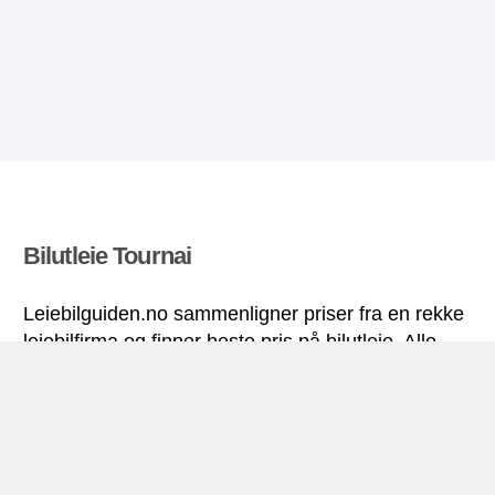
Bilutleie Tournai
Leiebilguiden.no sammenligner priser fra en rekke
leiebilfirma og finner beste pris på bilutleie. Alle
priser på leiebil i Tournai inkluderer nødvendige
forsikringer og ubegrenset kjørelengde.
Tournai miniguide