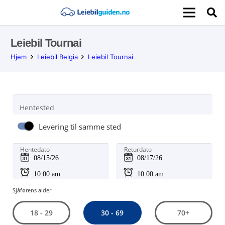
Leiebil Tournai
Hjem
Leiebil Belgia
Leiebil Tournai
Hentested
Levering til samme sted
Hentedato
Returdato
Sjåførens alder:
30 - 69
18 - 29
70+