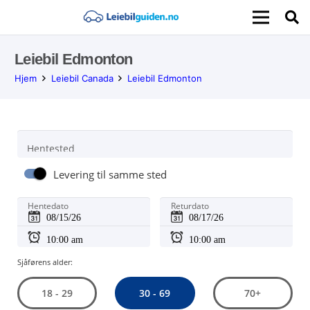
Leiebil Edmonton
Hjem
Leiebil Canada
Leiebil Edmonton
Hentested
Levering til samme sted
Hentedato
Returdato
Sjåførens alder:
30 - 69
18 - 29
70+