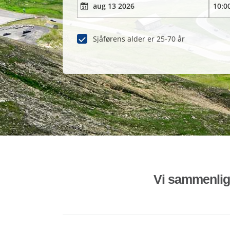
Sjåførens alder er 25-70 år
Vi sammenligne