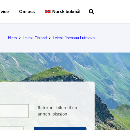
vice
Om oss
Norsk bokmål
Hjem
Leiebil Finland
Leiebil Joensuu Lufthavn
Returner bilen til en
annen lokasjon