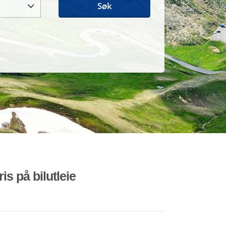
Søk
is på bilutleie