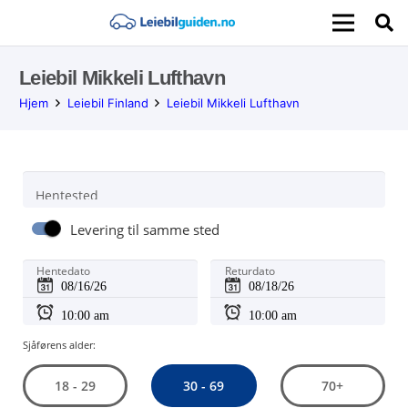
Leiebil Mikkeli Lufthavn
Hjem
Leiebil Finland
Leiebil Mikkeli Lufthavn
Hentested
Levering til samme sted
Hentedato
Returdato
Sjåførens alder:
30 - 69
18 - 29
70+