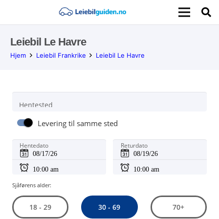
Leiebil Le Havre
Hjem
Leiebil Frankrike
Leiebil Le Havre
Hentested
Levering til samme sted
Hentedato
Returdato
Sjåførens alder:
30 - 69
18 - 29
70+