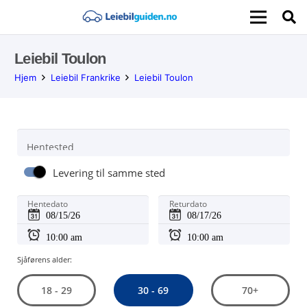
Leiebil Toulon
Hjem
Leiebil Frankrike
Leiebil Toulon
Hentested
Levering til samme sted
Hentedato
Returdato
Sjåførens alder:
30 - 69
18 - 29
70+