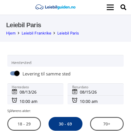
Leiebil Paris
Hjem
Leiebil Frankrike
Leiebil Paris
Hentested
Levering til samme sted
Hentedato
Returdato
Sjåførens alder:
30 - 69
18 - 29
70+