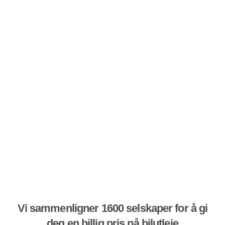
Vi sammenligner 1600 selskaper for å gi
deg en billig pris på bilutleie