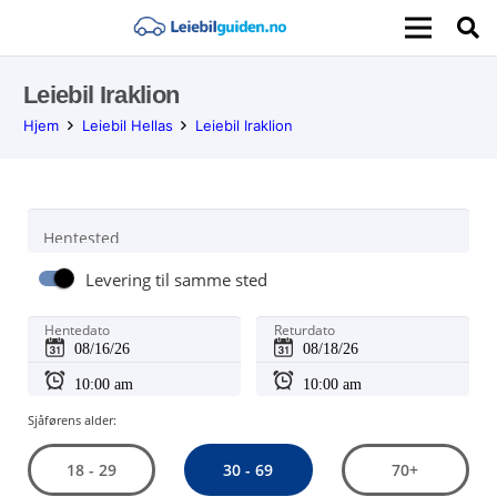
Leiebil Iraklion
Hjem
Leiebil Hellas
Leiebil Iraklion
Hentested
Levering til samme sted
Hentedato
Returdato
Sjåførens alder:
30 - 69
18 - 29
70+