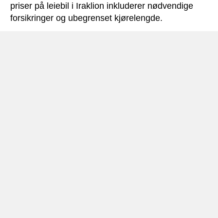
priser på leiebil i Iraklion inkluderer nødvendige
forsikringer og ubegrenset kjørelengde.
Iraklion miniguide
Bilutleie Iraklion
Iraklion (Iraklio, Heraklion, Herakleion) er
hovedstaden på den greske Middelhavs-øya
Kreta. Den ligger nokså midt på øyas nordkyst –