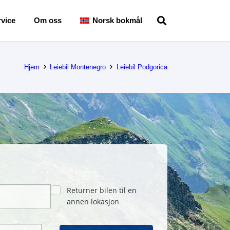
vice
Om oss
Norsk bokmål
Hjem
Leiebil Montenegro
Leiebil Podgorica
Returner bilen til en
annen lokasjon