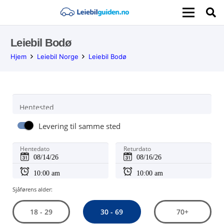
Leiebil Bodø
Hjem
Leiebil Norge
Leiebil Bodø
Hentested
Levering til samme sted
Hentedato
Returdato
Sjåførens alder:
30 - 69
18 - 29
70+