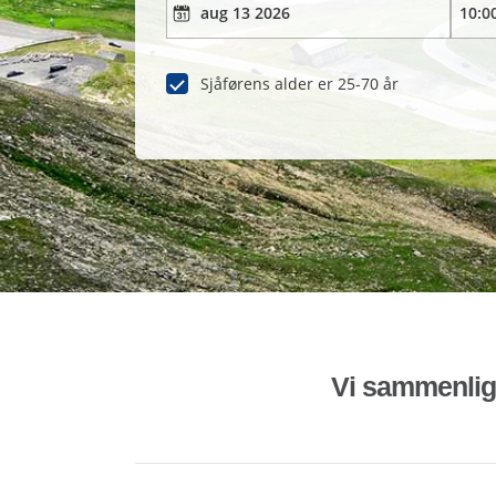
Sjåførens alder er 25-70 år
Vi sammenligne