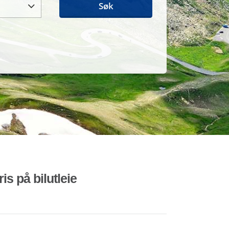
Søk
is på bilutleie