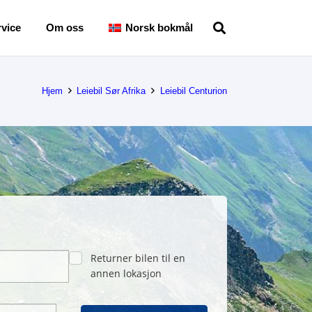
vice
Om oss
Norsk bokmål
Hjem
Leiebil Sør Afrika
Leiebil Centurion
Returner bilen til en
annen lokasjon