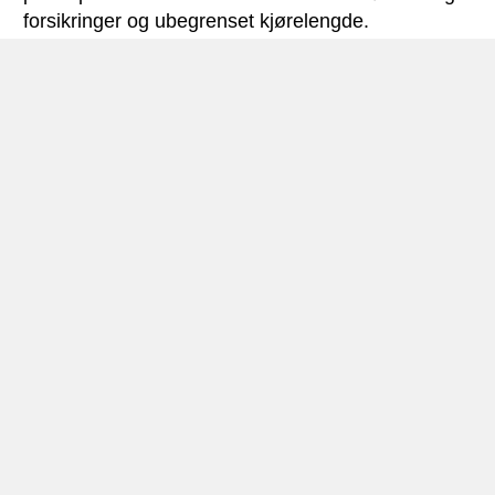
forsikringer og ubegrenset kjørelengde.
Hermanus miniguide
Bilutleie Hermanus
Hermanus er en pittoresk landsby med omlag
50.000 innbyggere – som ligger på sørvestkysten
av Sør-Afrika i provinsen Western Cape.