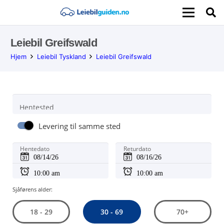
Leiebil Greifswald
Hjem
Leiebil Tyskland
Leiebil Greifswald
Hentested
Levering til samme sted
Hentedato
Returdato
Sjåførens alder:
30 - 69
18 - 29
70+