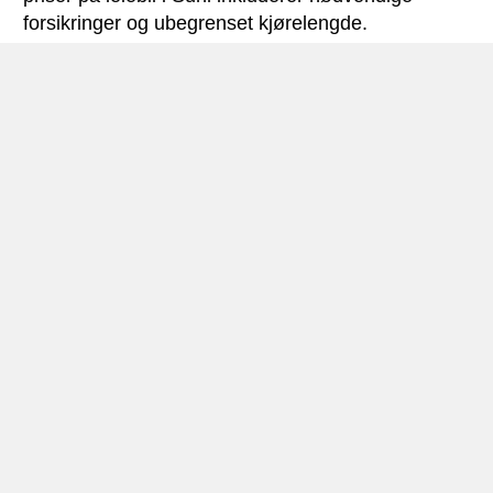
forsikringer og ubegrenset kjørelengde.
Suhl miniguide
Bilutleie Suhl – Foto: © Mazbln
Suhl ligger i delstaten Thüringen – midt i hjertet av
Tyskland
– og har ca. 45.000 innbyggere (2008).
Byen, som fikk kjøpstadsrettigheter i 1527, var