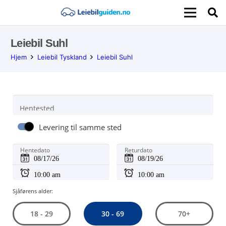
Leiebil Suhl
Hjem
Leiebil Tyskland
Leiebil Suhl
Hentested
Levering til samme sted
Hentedato
Returdato
Sjåførens alder:
30 - 69
18 - 29
70+