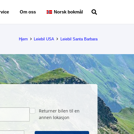
vice
Om oss
Norsk bokmål
Hjem
Leiebil USA
Leiebil Santa Barbara
Returner bilen til en
annen lokasjon