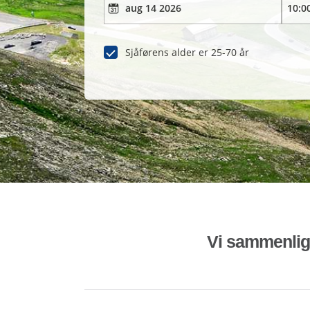
Sjåførens alder er 25-70 år
Vi sammenligne