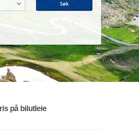
Søk
is på bilutleie