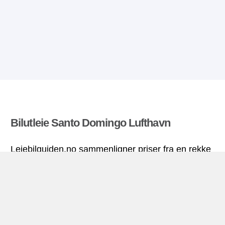
Bilutleie Santo Domingo Lufthavn
Leiebilguiden.no sammenligner priser fra en rekke
leiebilfirma og finner beste pris på bilutleie. Alle
priser på leiebil i Santo Domingo Lufthavn
inkluderer nødvendige forsikringer og ubegrenset
kjørelengde.