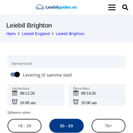
Leiebil Brighton
Hjem
Leiebil England
Leiebil Brighton
Hentested
Levering til samme sted
Hentedato
Returdato
Sjåførens alder:
30 - 69
18 - 29
70+