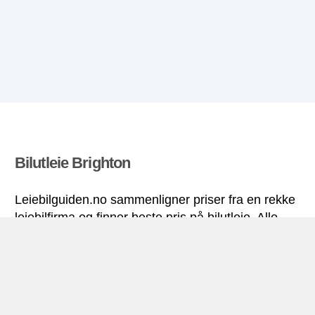
Bilutleie Brighton
Leiebilguiden.no sammenligner priser fra en rekke
leiebilfirma og finner beste pris på bilutleie. Alle
priser på leiebil i Brighton inkluderer nødvendige
forsikringer og ubegrenset kjørelengde.
Brighton miniguide