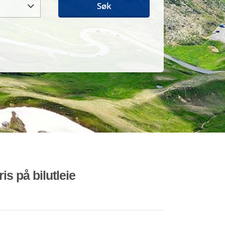
Søk
is på bilutleie