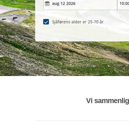
Sjåførens alder er 25-70 år
Vi sammenligne