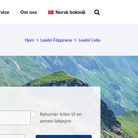
vice
Om oss
Norsk bokmål
Hjem
Leiebil Filippinene
Leiebil Cebu
Returner bilen til en
annen lokasjon