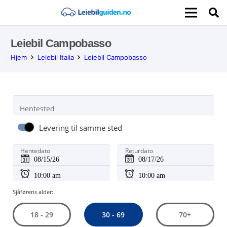
Leiebil Campobasso
Hjem
Leiebil Italia
Leiebil Campobasso
Hentested
Levering til samme sted
Hentedato
Returdato
Sjåførens alder:
30 - 69
18 - 29
70+