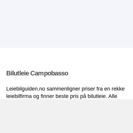
Bilutleie Campobasso
Leiebilguiden.no sammenligner priser fra en rekke
leiebilfirma og finner beste pris på bilutleie. Alle
priser på leiebil i Campobasso inkluderer
nødvendige forsikringer og ubegrenset
kjørelengde.