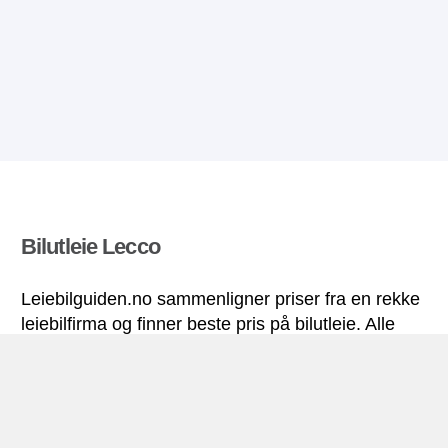
Bilutleie Lecco
Leiebilguiden.no sammenligner priser fra en rekke
leiebilfirma og finner beste pris på bilutleie. Alle
priser på leiebil i Lecco inkluderer nødvendige
forsikringer og ubegrenset kjørelengde.
Lecco miniguide