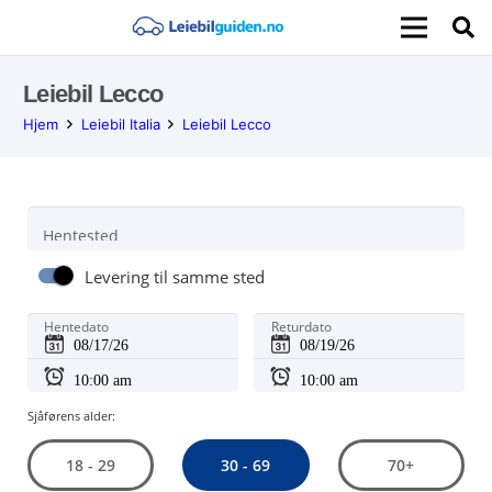
Leiebil Lecco
Hjem
Leiebil Italia
Leiebil Lecco
Hentested
Levering til samme sted
Hentedato
Returdato
Sjåførens alder:
30 - 69
18 - 29
70+