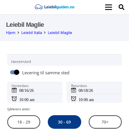
Leiebil Maglie
Hjem
Leiebil Italia
Leiebil Maglie
Hentested
Levering til samme sted
Hentedato
Returdato
Sjåførens alder:
30 - 69
18 - 29
70+