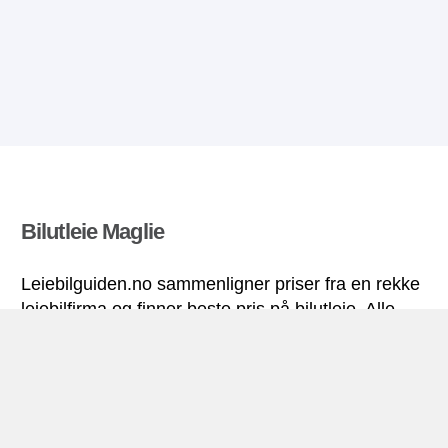
Bilutleie Maglie
Leiebilguiden.no sammenligner priser fra en rekke
leiebilfirma og finner beste pris på bilutleie. Alle
priser på leiebil i Maglie inkluderer nødvendige
forsikringer og ubegrenset kjørelengde.
Maglie miniguide