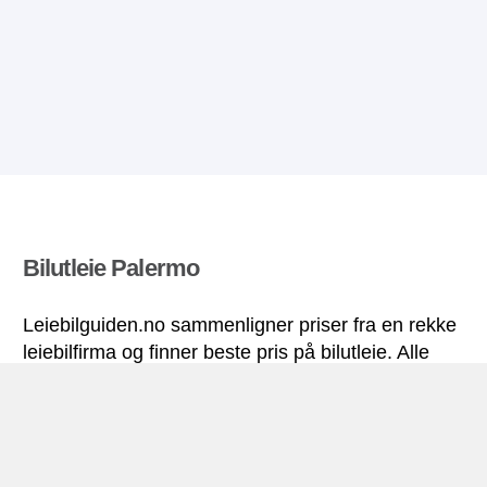
Bilutleie Palermo
Leiebilguiden.no sammenligner priser fra en rekke
leiebilfirma og finner beste pris på bilutleie. Alle
priser på leiebil i Palermo inkluderer nødvendige
forsikringer og ubegrenset kjørelengde.
Palermo miniguide