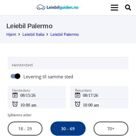
Leiebil Palermo
Hjem
Leiebil Italia
Leiebil Palermo
Hentested
Levering til samme sted
Hentedato
Returdato
Sjåførens alder:
30 - 69
18 - 29
70+