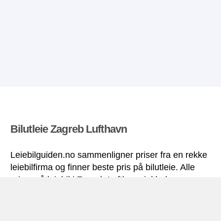
Bilutleie Zagreb Lufthavn
Leiebilguiden.no sammenligner priser fra en rekke
leiebilfirma og finner beste pris på bilutleie. Alle
priser på leiebil i Zagreb Lufthavn inkluderer
nødvendige forsikringer og ubegrenset
kjørelengde.