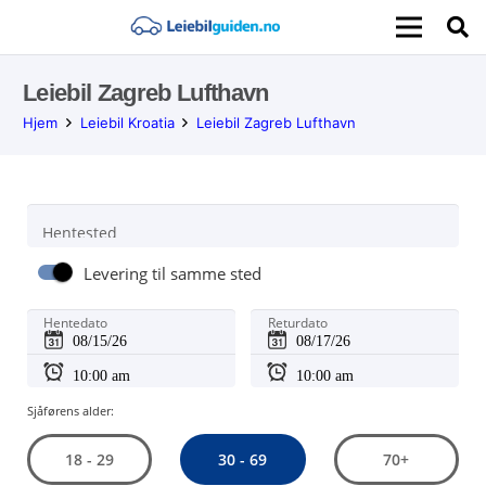
Leiebil Zagreb Lufthavn
Hjem
Leiebil Kroatia
Leiebil Zagreb Lufthavn
Hentested
Levering til samme sted
Hentedato
Returdato
Sjåførens alder:
30 - 69
18 - 29
70+