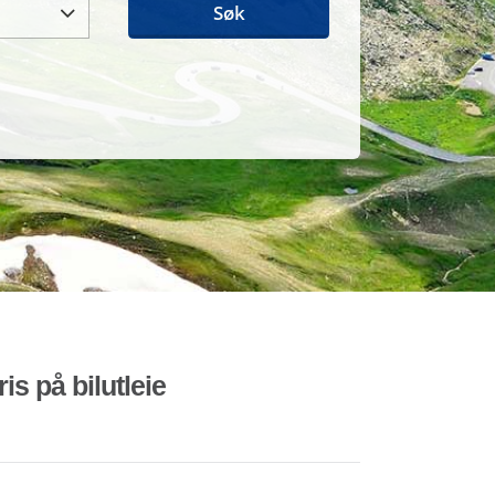
Søk
is på bilutleie