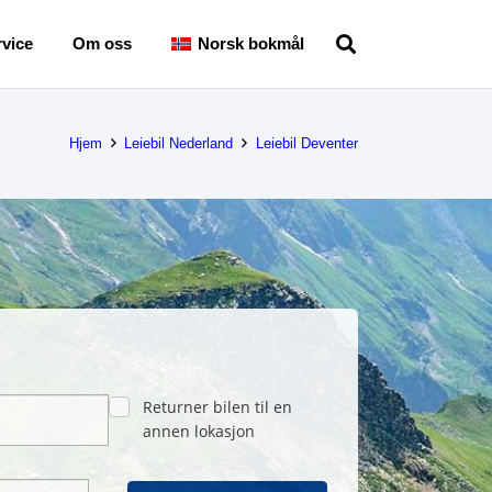
vice
Om oss
Norsk bokmål
Hjem
Leiebil Nederland
Leiebil Deventer
Returner bilen til en
annen lokasjon