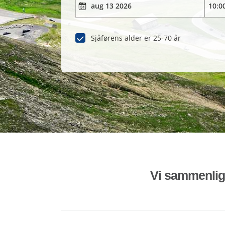
Sjåførens alder er 25-70 år
Vi sammenligne