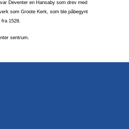
en var Deventer en Hansaby som drev med
ggverk som Groote Kerk, som ble påbegynt
 fra 1528.
enter sentrum.