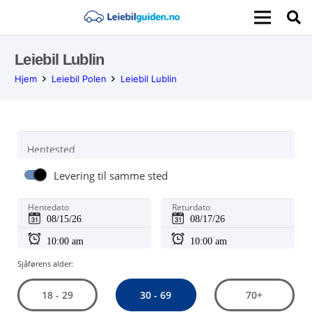
Leiebil Lublin
Hjem
Leiebil Polen
Leiebil Lublin
Hentested
Levering til samme sted
Hentedato
Returdato
Sjåførens alder:
30 - 69
18 - 29
70+