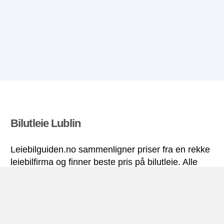
Bilutleie Lublin
Leiebilguiden.no sammenligner priser fra en rekke
leiebilfirma og finner beste pris på bilutleie. Alle
priser på leiebil i Lublin inkluderer nødvendige
forsikringer og ubegrenset kjørelengde.
Lublin miniguide