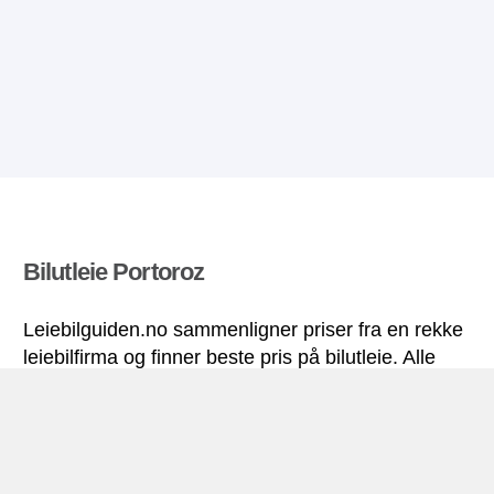
Bilutleie Portoroz
Leiebilguiden.no sammenligner priser fra en rekke
leiebilfirma og finner beste pris på bilutleie. Alle
priser på leiebil i Portoroz inkluderer nødvendige
forsikringer og ubegrenset kjørelengde.
Portoroz miniguide