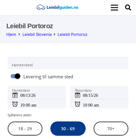
Leiebil Portoroz
Hjem
Leiebil Slovenia
Leiebil Portoroz
Hentested
Levering til samme sted
Hentedato
Returdato
Sjåførens alder:
30 - 69
18 - 29
70+