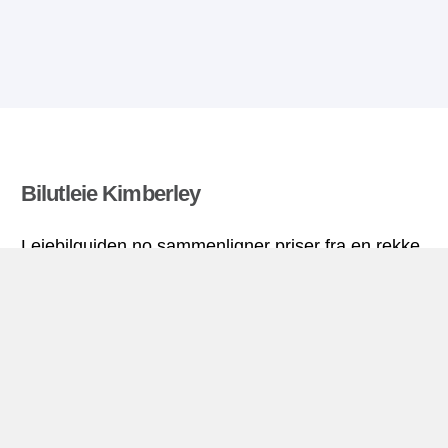
Bilutleie Kimberley
Leiebilguiden.no sammenligner priser fra en rekke
leiebilfirma og finner beste pris på bilutleie. Alle
priser på leiebil i Kimberley inkluderer nødvendige
forsikringer og ubegrenset kjørelengde.
Kimberley miniguide