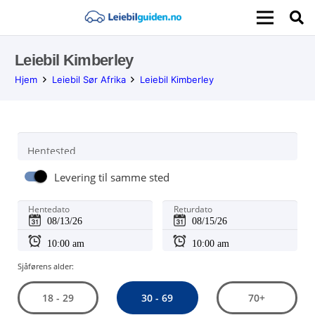
Leiebil Kimberley
Hjem
Leiebil Sør Afrika
Leiebil Kimberley
Hentested
Levering til samme sted
Hentedato
Returdato
Sjåførens alder:
30 - 69
18 - 29
70+