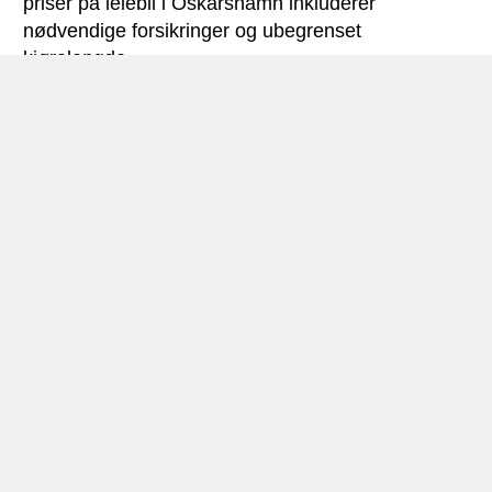
priser på leiebil i Oskarshamn inkluderer
nødvendige forsikringer og ubegrenset
kjørelengde.
Oskarshamn miniguide
Bilutleie Oskarshamn – Foto: © Anchor2009
Oskarshamn, som har ca. 26.000 innbyggere,
ligger i Kalmar län i landskapet Småland –