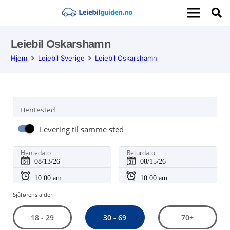
Leiebil Oskarshamn
Hjem
Leiebil Sverige
Leiebil Oskarshamn
Hentested
Levering til samme sted
Hentedato
Returdato
Sjåførens alder:
30 - 69
18 - 29
70+