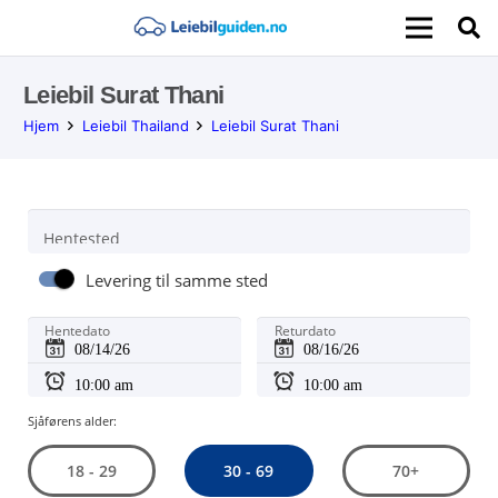
Leiebil Surat Thani
Hjem
Leiebil Thailand
Leiebil Surat Thani
Hentested
Levering til samme sted
Hentedato
Returdato
Sjåførens alder:
30 - 69
18 - 29
70+