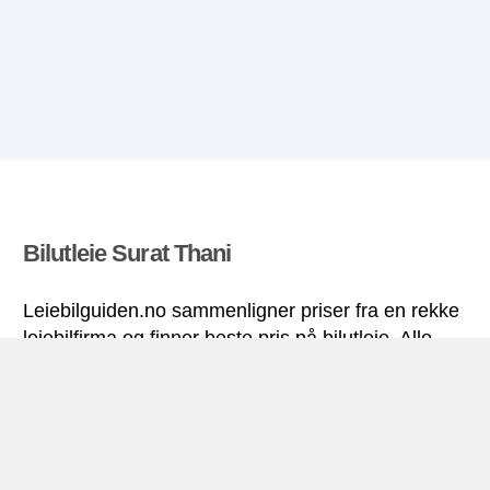
Bilutleie Surat Thani
Leiebilguiden.no sammenligner priser fra en rekke
leiebilfirma og finner beste pris på bilutleie. Alle
priser på leiebil i Surat Thani inkluderer
nødvendige forsikringer og ubegrenset
kjørelengde.
Surat Thani miniguide