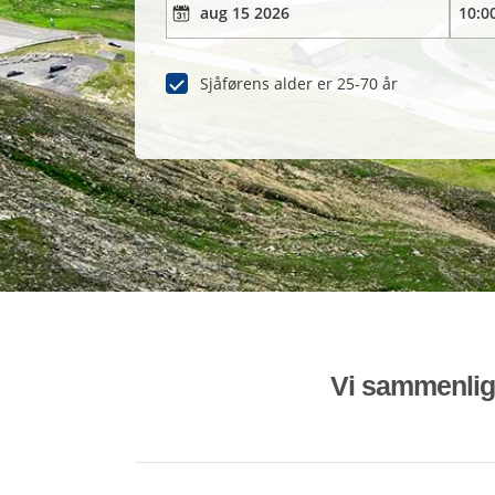
Sjåførens alder er 25-70 år
Vi sammenligne