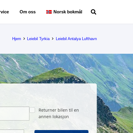
vice
Om oss
Norsk bokmål
Hjem
Leiebil Tyrkia
Leiebil Antalya Lufthavn
Returner bilen til en
annen lokasjon