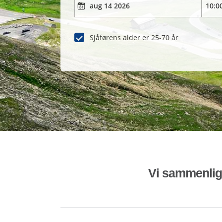
Sjåførens alder er 25-70 år
Vi sammenligne