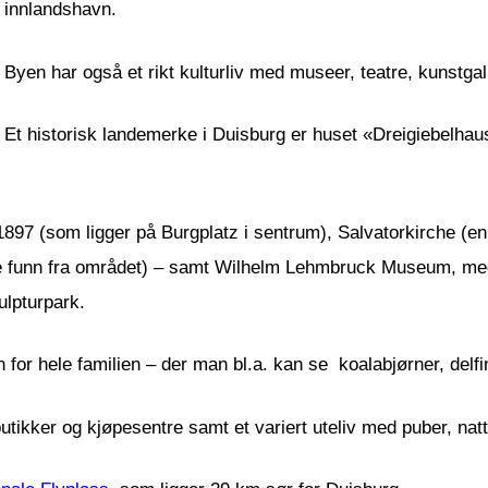
innlandshavn.
Byen har også et rikt kulturliv med museer, teatre, kunstga
Et historisk landemerke i Duisburg er huset «Dreigiebelhau
897 (som ligger på Burgplatz i sentrum), Salvatorkirche (en s
 funn fra området) – samt Wilhelm Lehmbruck Museum, med 
ulpturpark.
for hele familien – der man bl.a. kan se koalabjørner, delfi
utikker og kjøpesentre samt et variert uteliv med puber, nat