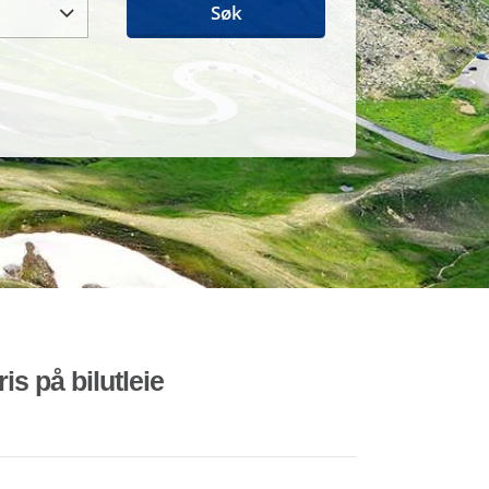
Søk
is på bilutleie