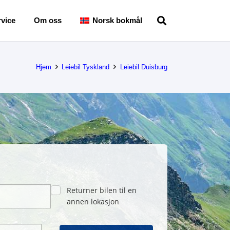
vice
Om oss
Norsk bokmål
Hjem
Leiebil Tyskland
Leiebil Duisburg
Returner bilen til en
annen lokasjon