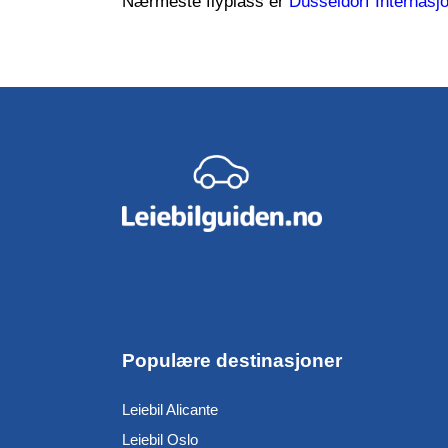
Nærmeste flyplass er
Düsseldorf Internasj
Populære destinasjoner
Leiebil Alicante
Leiebil Oslo