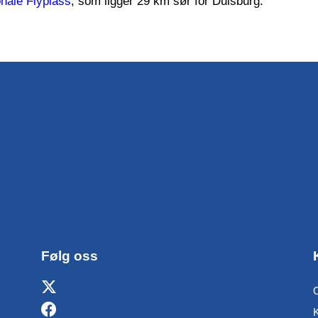
onale Flyplass
, som ligger 29 km sør for Duisburg.
Følg oss