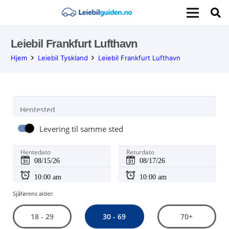
Leiebil Frankfurt Lufthavn
Hjem
Leiebil Tyskland
Leiebil Frankfurt Lufthavn
Hentested
Levering til samme sted
Hentedato
Returdato
Sjåførens alder:
30 - 69
18 - 29
70+