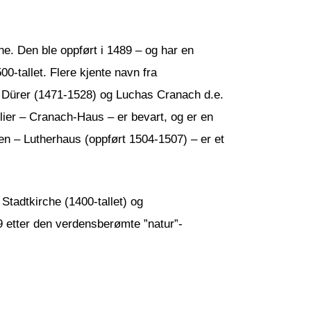
e. Den ble oppført i 1489 – og har en
00-tallet. Flere kjente navn fra
ht Dürer (1471-1528) og Luchas Cranach d.e.
lier – Cranach-Haus – er bevart, og er en
en – Lutherhaus (oppført 1504-1507) – er et
tadtkirche (1400-tallet) og
9 etter den verdensberømte ”natur”-