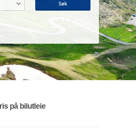
Søk
is på bilutleie