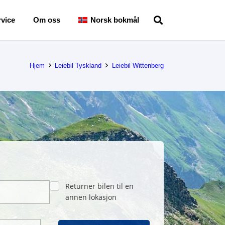
vice
Om oss
Norsk bokmål
Hjem
Leiebil Tyskland
Leiebil Wittenberg
Returner bilen til en
annen lokasjon