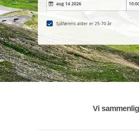
Sjåførens alder er 25-70 år
Vi sammenligne