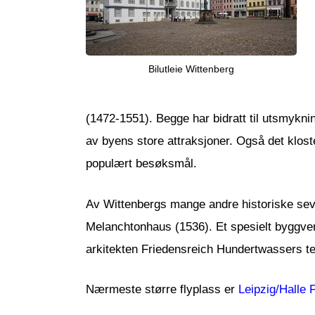
Bilutleie Wittenberg
(1472-1551). Begge har bidratt til utsmykn
av byens store attraksjoner. Også det klost
populært besøksmål.
Av Wittenbergs mange andre historiske seve
Melanchtonhaus (1536). Et spesielt byggver
arkitekten Friedensreich Hundertwassers t
Nærmeste større flyplass er
Leipzig/Halle 