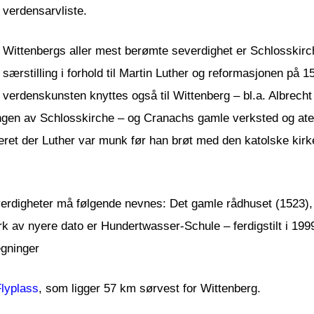
verdensarvliste.
Wittenbergs aller mest berømte severdighet er Schlosskirch
særstilling i forhold til Martin Luther og reformasjonen på 15
verdenskunsten knyttes også til Wittenberg – bl.a. Albrec
ingen av Schlosskirche – og Cranachs gamle verksted og ate
eret der Luther var munk før han brøt med den katolske kirk
rdigheter må følgende nevnes: Det gamle rådhuset (1523), S
k av nyere dato er Hundertwasser-Schule – ferdigstilt i 199
egninger
Flyplass
, som ligger 57 km sørvest for Wittenberg.