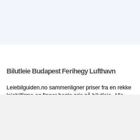
Bilutleie Budapest Ferihegy Lufthavn
Leiebilguiden.no sammenligner priser fra en rekke
leiebilfirma og finner beste pris på bilutleie. Alle
priser på leiebil i Budapest Ferihegy Lufthavn
inkluderer nødvendige forsikringer og ubegrenset
kjørelengde.
Budapest Ferihegy Lufthavn miniguide