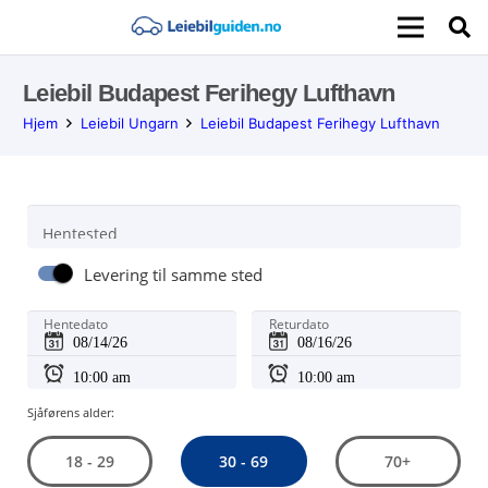
Leiebil Budapest Ferihegy Lufthavn
Hjem
Leiebil Ungarn
Leiebil Budapest Ferihegy Lufthavn
Hentested
Levering til samme sted
Hentedato
Returdato
Sjåførens alder:
30 - 69
18 - 29
70+