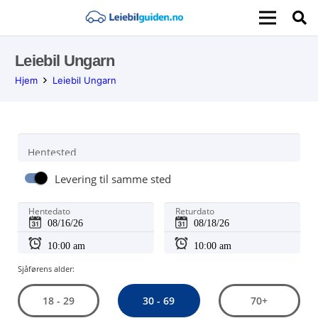
Leiebil Ungarn
Hjem
Leiebil Ungarn
Hentested
Levering til samme sted
Hentedato
Returdato
Sjåførens alder:
30 - 69
18 - 29
70+