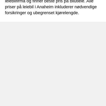
leiebilfirma og finner beste pris på bilutleie. Alle
priser på leiebil i Anaheim inkluderer nødvendige
forsikringer og ubegrenset kjørelengde.
Anaheim miniguide
Bilutleie Anaheim
Anaheim ligger i fylket Orange County – i delstaten
California i
USA
, og har 350.000 innbyggere