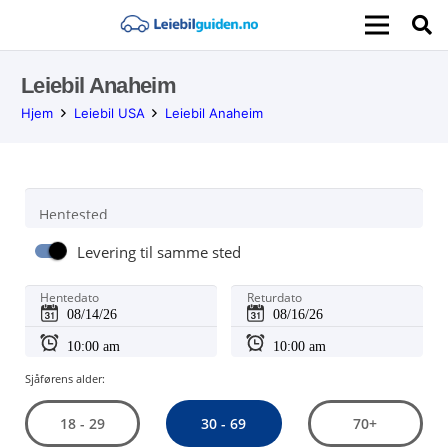
Leiebil Anaheim
Hjem
Leiebil USA
Leiebil Anaheim
Hentested
Levering til samme sted
Hentedato
Returdato
Sjåførens alder:
30 - 69
18 - 29
70+