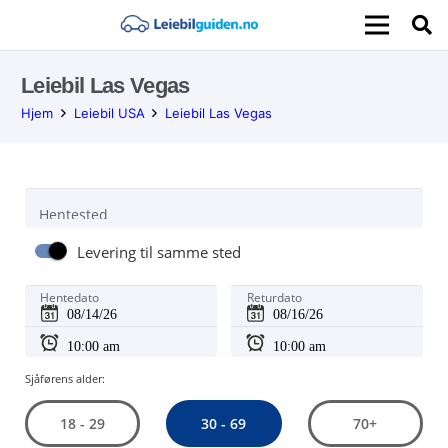
Leiebil Las Vegas
Hjem
Leiebil USA
Leiebil Las Vegas
Hentested
Levering til samme sted
Hentedato
Returdato
Sjåførens alder:
30 - 69
18 - 29
70+