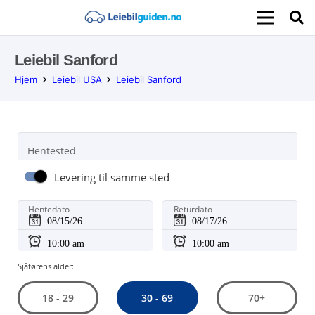
Leiebil Sanford
Hjem
Leiebil USA
Leiebil Sanford
Hentested
Levering til samme sted
Hentedato
Returdato
Sjåførens alder:
30 - 69
18 - 29
70+