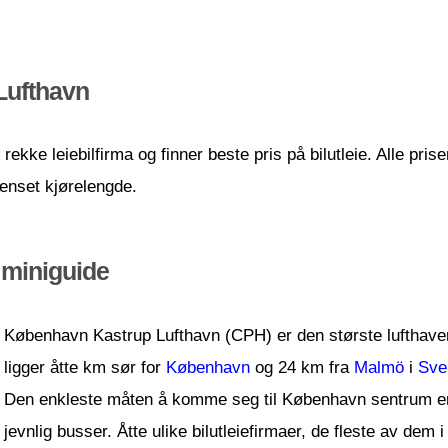
Lufthavn
ekke leiebilfirma og finner beste pris på bilutleie. Alle pri
renset kjørelengde.
 miniguide
København Kastrup Lufthavn (CPH) er den største lufthaven
ligger åtte km sør for
København
og 24 km fra
Malmö
i
Sve
Den enkleste måten å komme seg til København sentrum er v
jevnlig busser. Åtte ulike bilutleiefirmaer, de fleste av dem i t