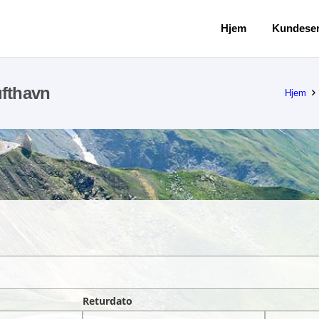
Hjem
Kundeser
ufthavn
Hjem
Returdato