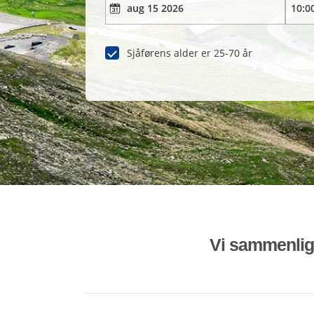
Sjåførens alder er 25-70 år
Vi sammenligne