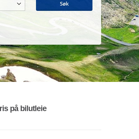
Søk
is på bilutleie