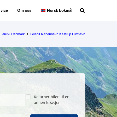
vice
Om oss
Norsk bokmål
Leiebil Danmark
Leiebil København Kastrup Lufthavn
Returner bilen til en
annen lokasjon