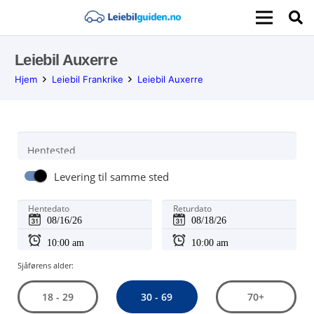
Leiebil Auxerre
Hjem
Leiebil Frankrike
Leiebil Auxerre
Hentested
Levering til samme sted
Hentedato
Returdato
Sjåførens alder:
30 - 69
18 - 29
70+