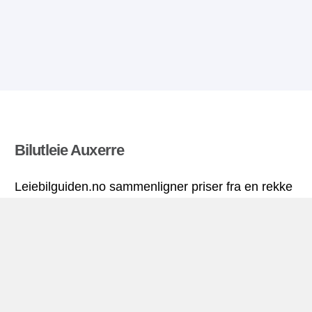
Bilutleie Auxerre
Leiebilguiden.no sammenligner priser fra en rekke
leiebilfirma og finner beste pris på bilutleie. Alle
priser på leiebil i Auxerre inkluderer nødvendige
forsikringer og ubegrenset kjørelengde.
Auxerre miniguide